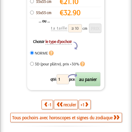
€
21.10
35x35 cm
€
32.90
55x55 cm
... ou ...
ta taille
cm
Choisir
le type d’pochoir
Y
NORME
3D (pour plâtre), prix +30%
X
qté:
pce.
-1
reculer
+1
Tous pochoirs avec horoscopes et signes du zodiaque