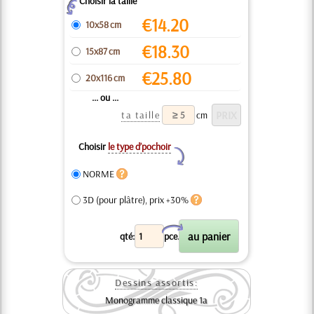
Choisir la taille
Z
€
14.20
10x58 cm
€
18.30
15x87 cm
€
25.80
20x116 cm
... ou ...
ta taille
cm
Choisir
le type d’pochoir
Y
NORME
3D (pour plâtre), prix +30%
X
qté:
pce.
Dessins assortis:
Monogramme classique 1a