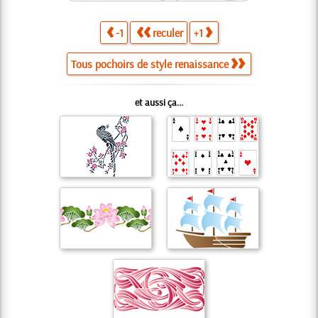
-1
reculer
+1
Tous pochoirs de style renaissance
et aussi ça...