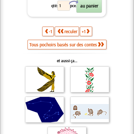
X
qté:
pce.
-1
reculer
+1
Tous pochoirs basés sur des contes
et aussi ça...