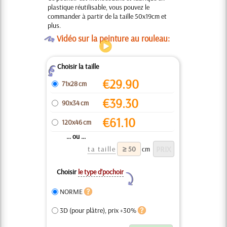
plastique réutilisable, vous pouvez le
commander à partir de la taille 50x19cm et
plus.
O
Vidéo sur la peinture au rouleau:
Choisir la taille
Z
€
29.90
71x28 cm
€
39.30
90x34 cm
€
61.10
120x46 cm
... ou ...
ta taille
cm
Choisir
le type d’pochoir
Y
NORME
3D (pour plâtre), prix +30%