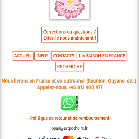
Corrections ou questions ?
Dites-le nous maintenant !
ACCUEIL
INFOS
CONTACTS
LIVRAISON EN FRANCE
RECHERCHE
Nous livrons en France et en outre-mer (Réunion, Guyane, etc.).
Appelez-nous:
+46 812 400 477
• Politique de retour et de remboursement •
opas@artpochoirs.fr