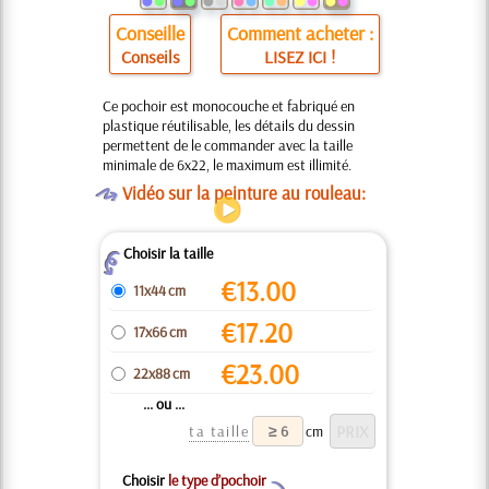
Conseille
Comment acheter :
Conseils
LISEZ ICI !
Ce pochoir est monocouche et fabriqué en
plastique réutilisable, les détails du dessin
permettent de le commander avec la taille
minimale de 6x22, le maximum est illimité.
O
Vidéo sur la peinture au rouleau:
Choisir la taille
Z
€
13.00
11x44 cm
€
17.20
17x66 cm
€
23.00
22x88 cm
... ou ...
ta taille
cm
Choisir
le type d’pochoir