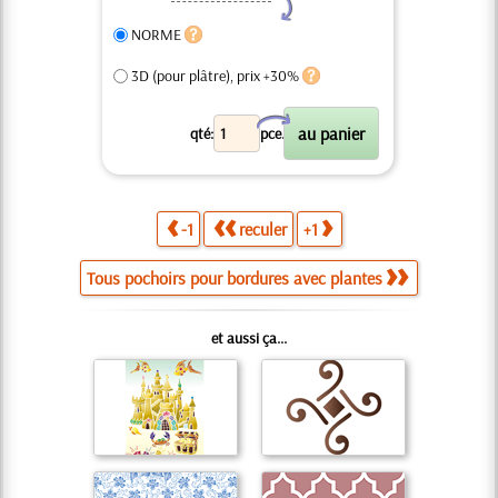
Y
NORME
3D (pour plâtre), prix +30%
X
qté:
pce.
-1
reculer
+1
Tous pochoirs pour bordures avec plantes
et aussi ça...