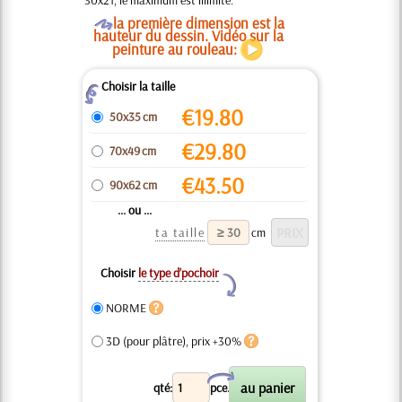
30x21, le maximum est illimité.
O
la première dimension est la
hauteur du dessin. Vidéo sur la
peinture au rouleau:
Choisir la taille
Z
€
19.80
50x35 cm
€
29.80
70x49 cm
€
43.50
90x62 cm
... ou ...
ta taille
cm
Choisir
le type d’pochoir
Y
NORME
3D (pour plâtre), prix +30%
X
qté:
pce.