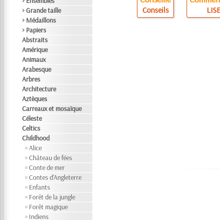
> Ensembles
Conseils
LISE
> Grande taille
> Médaillons
> Papiers
Abstraits
Amérique
Animaux
Arabesque
Arbres
Architecture
Aztèques
Carreaux et mosaïque
Céleste
Celtics
Childhood
Alice
Château de fées
Conte de mer
Contes d'Angleterre
Enfants
Forêt de la jungle
Forêt magique
Indiens