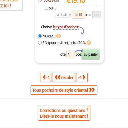
€
19.10
55x29 cm
Z ICI !
... ou ...
ta taille
cm
Choisir
le type d’pochoir
Y
NORME
3D (pour plâtre), prix +30%
X
qté:
pce.
-1
reculer
+1
Tous pochoirs de style oriental
Corrections ou questions ?
Dites-le nous maintenant !