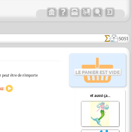
5051
LE PANIER EST VIDE
r peut être de n'importe
au:
et aussi ça...