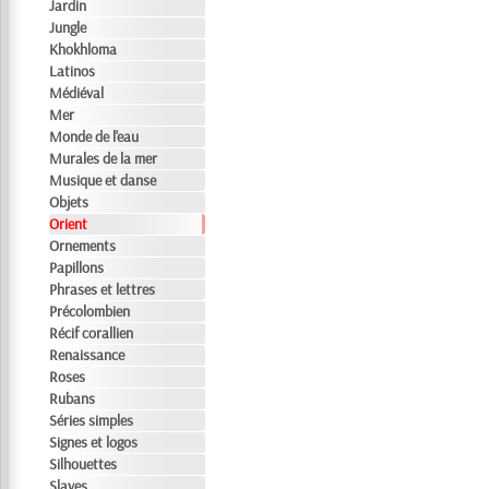
Jardin
Jungle
Khokhloma
Latinos
Médiéval
Mer
Monde de l'eau
Murales de la mer
Musique et danse
Objets
Orient
Ornements
Papillons
Phrases et lettres
Précolombien
Récif corallien
Renaissance
Roses
Rubans
Séries simples
Signes et logos
Silhouettes
Slaves