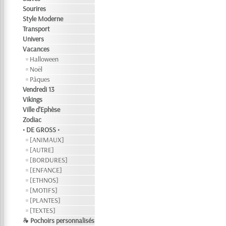
Sourires
Style Moderne
Transport
Univers
Vacances
Halloween
Noël
Pâques
Vendredi 13
Vikings
Ville d'Ephèse
Zodiac
• DE GROSS •
[ANIMAUX]
[AUTRE]
[BORDURES]
[ENFANCE]
[ETHNOS]
[MOTIFS]
[PLANTES]
[TEXTES]
❧ Pochoirs personnalisés