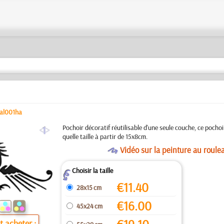
tal001ha
a
Pochoir décoratif réutilisable d'une seule couche, ce pochoi
quelle taille à partir de 15x8cm.
O
Vidéo sur la peinture au roule
Choisir la taille
Z
€
11.40
28x15 cm
€
16.00
45x24 cm
 acheter :