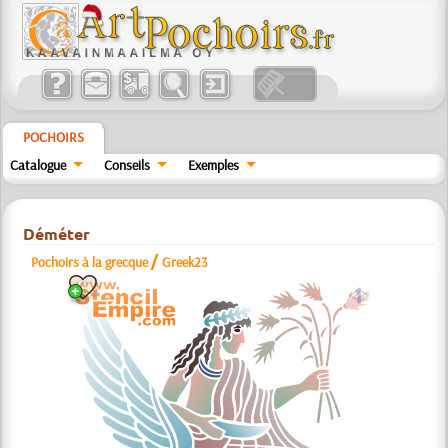
POCHOIRS
Catalogue
Conseils
Exemples
Déméter
/
Pochoirs à la grecque
Greek23
a