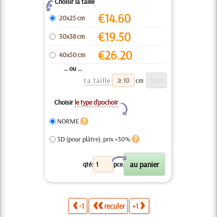
Choisir la taille
Z
€
14.60
20x25 cm
€
19.50
30x38 cm
€
26.20
40x50 cm
... ou ...
ta taille
cm
Choisir
le type d’pochoir
Y
NORME
3D (pour plâtre), prix +30%
X
qté:
pce.
-1
reculer
+1