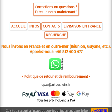
Corrections ou questions ?
Dites-le nous maintenant !
ACCUEIL
INFOS
CONTACTS
LIVRAISON EN FRANCE
RECHERCHE
Nous livrons en France et en outre-mer (Réunion, Guyane, etc.).
Appelez-nous:
+46 812 400 477
• Politique de retour et de remboursement •
opas@artpochoirs.fr
Tous les prix incluent la TVA
Ce site a recourt à l’usage de cookies uniquement dans le bon
J’ACCEPTE
© 2006-2025 Design: Natali M.