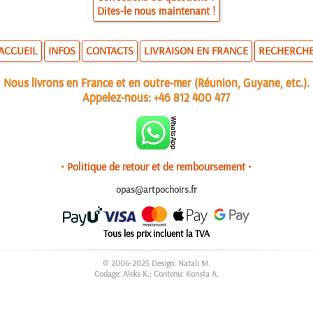
Dites-le nous maintenant !
ACCUEIL
INFOS
CONTACTS
LIVRAISON EN FRANCE
RECHERCH
Nous livrons en France et en outre-mer (Réunion, Guyane, etc.).
Appelez-nous:
+46 812 400 477
• Politique de retour et de remboursement •
opas@artpochoirs.fr
Tous les prix incluent la TVA
© 2006-2025 Design: Natali M.
Codage: Aleks K.; Contenu: Konsta A.