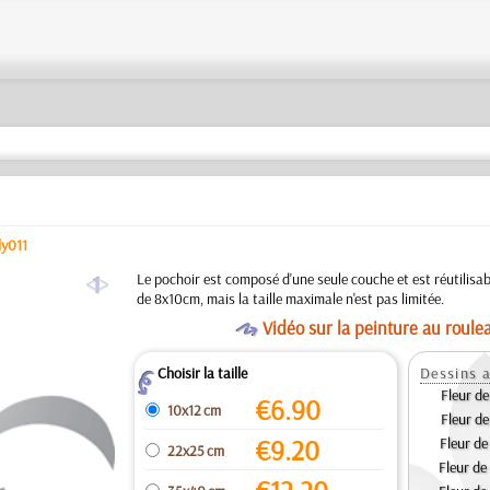
ily011
a
Le pochoir est composé d'une seule couche et est réutilisabl
de 8x10cm, mais la taille maximale n'est pas limitée.
O
Vidéo sur la peinture au roule
Choisir la taille
Dessins a
Z
Fleur de
€
6.90
10x12 cm
Fleur de
€
9.20
Fleur de
22x25 cm
Fleur de