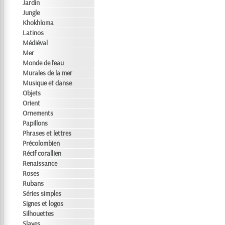
Jardin
Jungle
Khokhloma
Latinos
Médiéval
Mer
Monde de l'eau
Murales de la mer
Musique et danse
Objets
Orient
Ornements
Papillons
Phrases et lettres
Précolombien
Récif corallien
Renaissance
Roses
Rubans
Séries simples
Signes et logos
Silhouettes
Slaves