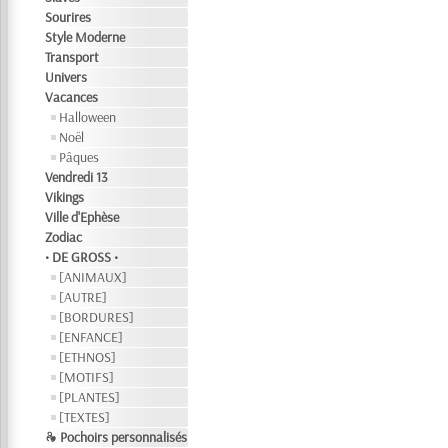
Sourires
Style Moderne
Transport
Univers
Vacances
Halloween
Noël
Pâques
Vendredi 13
Vikings
Ville d'Ephèse
Zodiac
• DE GROSS •
[ANIMAUX]
[AUTRE]
[BORDURES]
[ENFANCE]
[ETHNOS]
[MOTIFS]
[PLANTES]
[TEXTES]
❧ Pochoirs personnalisés