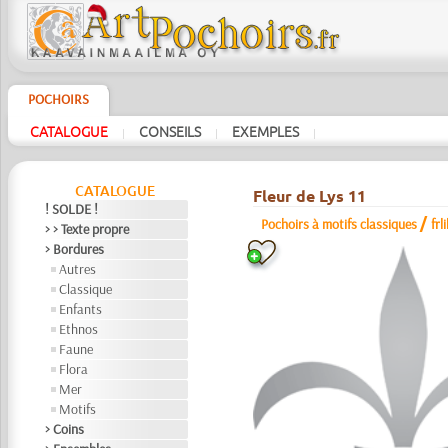
POCHOIRS
CATALOGUE
CONSEILS
EXEMPLES
|
|
|
CATALOGUE
Fleur de Lys 11
! SOLDE !
/
Pochoirs à motifs classiques
frl
> > Texte propre
> Bordures
Autres
Classique
Enfants
Ethnos
Faune
Flora
Mer
Motifs
> Coins