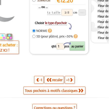
€
12.20
35x40 cm
Fleur de
Fleur de
... ou ...
Fleur de
ta taille
cm
Fleur de
Fleur de
Choisir
le type d’pochoir
Y
Fleur de
NORME
Fleur de
3D (pour plâtre), prix +30%
Fleur de
X
 acheter :
qté:
pce.
Z ICI !
-1
reculer
+1
Tous pochoirs à motifs classiques
Corrections ou questions ?