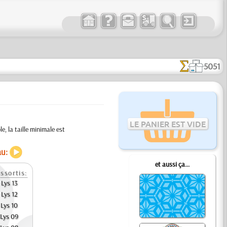
5051
LE PANIER EST VIDE
e, la taille minimale est
au:
et aussi ça...
ssortis:
 Lys 13
 Lys 12
 Lys 10
 Lys 09