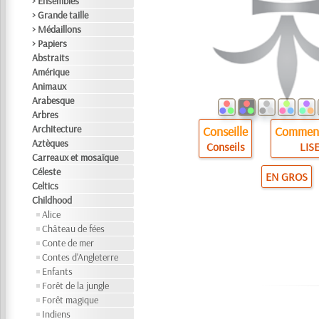
> Ensembles
> Grande taille
> Médaillons
> Papiers
Abstraits
Amérique
Animaux
Arabesque
Arbres
Architecture
Conseille
Comment
Aztèques
Conseils
LISE
Carreaux et mosaïque
Céleste
EN GROS
Celtics
Childhood
Alice
Château de fées
Conte de mer
Contes d'Angleterre
Enfants
Forêt de la jungle
Forêt magique
Indiens