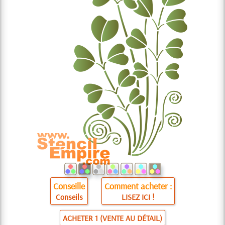
Conseille
Comment acheter :
Conseils
LISEZ ICI !
ACHETER 1 (VENTE AU DÉTAIL)