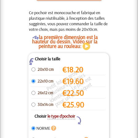
Ce pochoir est monocouche et fabriqué en
plastique réutilisable, à l'exception des tailles
suggérées, vous pouvez commander la taille de
votre choix, mais pas moins de 20x10cm.
O
la première dimension est la
hauteur du dessin. Vidéo sur la
peinture au rouleau:
Choisir la taille
Z
€
18.20
P
e
ti
t l
o
t
e
n
g
o
s
d
e
pl
u
si
e
u
r
p
o
c
h
oi
r
i
d
e
n
ti
q
u
e
s.
L
e
ri
x
e
s
p
o
u
r
u
n l
o
t
/
p
a
q
u
e
20x10 cm
r
s
t
€
19.60
22x10 cm
s
p
t
€
22.50
26x12 cm
€
25.90
30x14 cm
Choisir
le type d’pochoir
Y
NORME