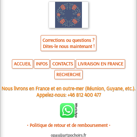
Corrections ou questions ?
Dites-le nous maintenant !
ACCUEIL
INFOS
CONTACTS
LIVRAISON EN FRANCE
RECHERCHE
Nous livrons en France et en outre-mer (Réunion, Guyane, etc.).
Appelez-nous:
+46 812 400 477
• Politique de retour et de remboursement •
opas@artpochoirs.fr