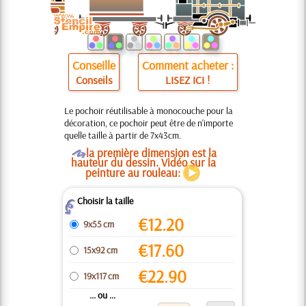
Conseille
Comment acheter :
Conseils
LISEZ ICI !
Le pochoir réutilisable à monocouche pour la
décoration, ce pochoir peut être de n'importe
quelle taille à partir de 7x43cm.
O
la première dimension est la
hauteur du dessin. Vidéo sur la
peinture au rouleau:
Choisir la taille
Z
€
12.20
9x55 cm
€
17.60
15x92 cm
€
22.90
19x117 cm
... ou ...