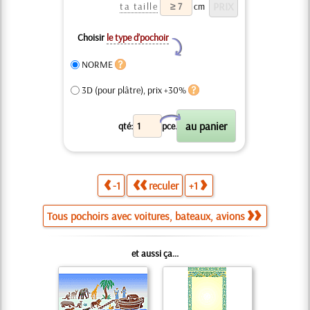
ta taille
cm
Choisir
le type d’pochoir
Y
NORME
3D (pour plâtre), prix +30%
X
qté:
pce.
-1
reculer
+1
Tous pochoirs avec voitures, bateaux, avions
et aussi ça...