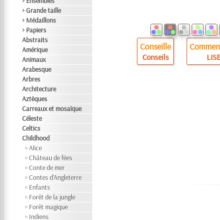
> Ensembles
> Grande taille
> Médaillons
> Papiers
Abstraits
Conseille
Comment
Amérique
Conseils
LISE
Animaux
Arabesque
Arbres
Architecture
Aztèques
Carreaux et mosaïque
Céleste
Celtics
Childhood
Alice
Château de fées
Conte de mer
Contes d'Angleterre
Enfants
Forêt de la jungle
Forêt magique
Indiens