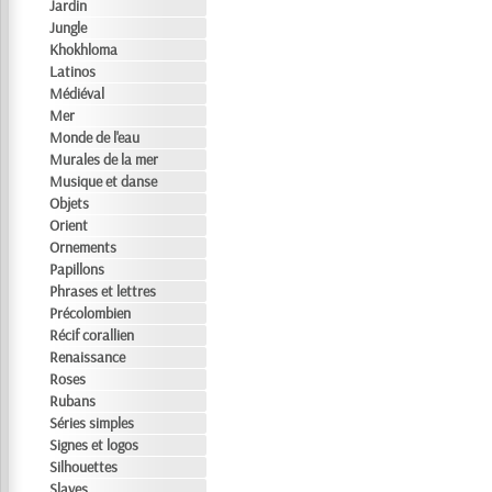
Jardin
Jungle
Khokhloma
Latinos
Médiéval
Mer
Monde de l'eau
Murales de la mer
Musique et danse
Objets
Orient
Ornements
Papillons
Phrases et lettres
Précolombien
Récif corallien
Renaissance
Roses
Rubans
Séries simples
Signes et logos
Silhouettes
Slaves