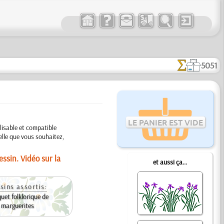
5051
LE PANIER EST VIDE
lisable et compatible
celle que vous souhaitez,
ssin. Vidéo sur la
et aussi ça...
sins assortis:
uet folklorique de
marguerites