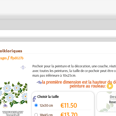
olkloriques
/
vages
ffpd027b
a
Pochoir pour la peinture et la décoration, une couche, réuti
avec toutes les peintures, la taille de ce pochoir peut être 
mais pas inférieure à 10x25cm.
O
la première dimension est la hauteur du de
peinture au rouleau:
Choisir la taille
Des
Z
Bouq
€
11.50
12x30 cm
€
13.70
18x45 cm