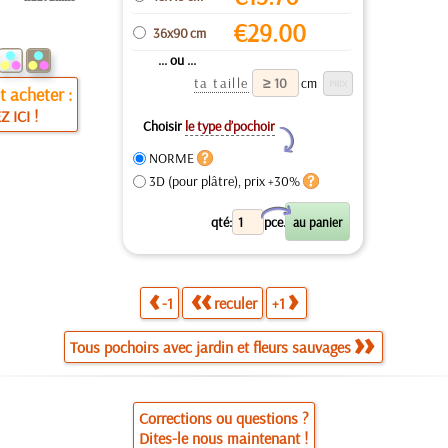
€
29.00
36x90 cm
... ou ...
ta taille
cm
 acheter :
Z ICI !
Choisir
le type d’pochoir
Y
NORME
3D (pour plâtre), prix +30%
X
qté:
pce.
-1
reculer
+1
Tous pochoirs avec jardin et fleurs sauvages
Corrections ou questions ?
Dites-le nous maintenant !