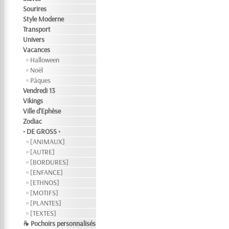
Sourires
Style Moderne
Transport
Univers
Vacances
Halloween
Noël
Pâques
Vendredi 13
Vikings
Ville d'Ephèse
Zodiac
• DE GROSS •
[ANIMAUX]
[AUTRE]
[BORDURES]
[ENFANCE]
[ETHNOS]
[MOTIFS]
[PLANTES]
[TEXTES]
❧ Pochoirs personnalisés