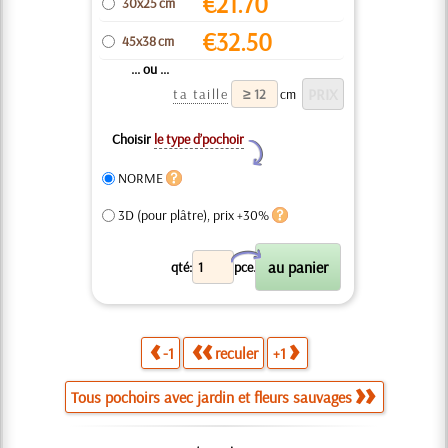
€
21.70
30x25 cm
€
32.50
45x38 cm
... ou ...
ta taille
cm
Choisir
le type d’pochoir
Y
NORME
3D (pour plâtre), prix +30%
X
qté:
pce.
-1
reculer
+1
Tous pochoirs avec jardin et fleurs sauvages