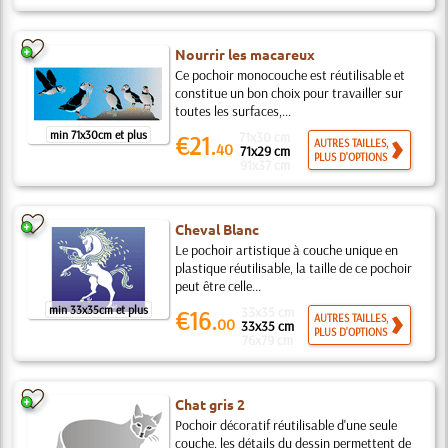
Nourrir les macareux
Ce pochoir monocouche est réutilisable et
constitue un bon choix pour travailler sur
toutes les surfaces,...
min 71x30cm et plus
71x30 cm
€21.
AUTRES TAILLES,
40
71x29 cm
PLUS D'OPTIONS
91x37 cm
Cheval Blanc
Le pochoir artistique à couche unique en
plastique réutilisable, la taille de ce pochoir
peut être celle...
min 33x35cm et plus
33x35 cm
€16.
AUTRES TAILLES,
00
33x35 cm
PLUS D'OPTIONS
76x79 cm
Chat gris 2
Pochoir décoratif réutilisable d'une seule
couche, les détails du dessin permettent de