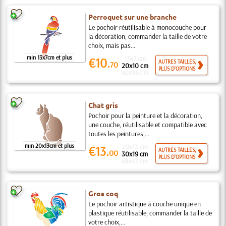
Perroquet sur une branche
Le pochoir réutilisable à monocouche pour
la décoration, commander la taille de votre
choix, mais pas...
min 13x7cm et plus
13x7 cm
€10.
AUTRES TAILLES,
70
20x10 cm
PLUS D'OPTIONS
90x46 cm
Chat gris
Pochoir pour la peinture et la décoration,
une couche, réutilisable et compatible avec
toutes les peintures,...
min 20x13cm et plus
20x13 cm
€13.
AUTRES TAILLES,
00
30x19 cm
PLUS D'OPTIONS
68x43 cm
Gros coq
Le pochoir artistique à couche unique en
plastique réutilisable, commander la taille de
votre choix,...