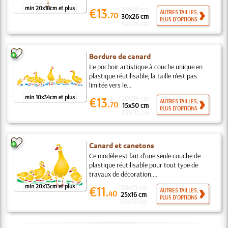
min 20x18cm et plus
20x18 cm
€13.
AUTRES TAILLES,
70
30x26 cm
PLUS D'OPTIONS
64x56 cm
Bordure de canard
Le pochoir artistique à couche unique en
plastique réutilisable, la taille n'est pas
limitée vers le...
min 10x34cm et plus
10x34 cm
€13.
AUTRES TAILLES,
70
15x50 cm
PLUS D'OPTIONS
35x117 cm
Canard et canetons
Ce modèle est fait d'une seule couche de
plastique réutilisable pour tout type de
travaux de décoration,...
min 20x13cm et plus
20x13 cm
€11.
AUTRES TAILLES,
40
25x16 cm
PLUS D'OPTIONS
55x35 cm