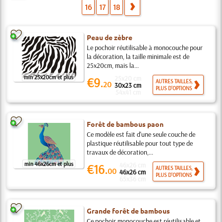
16
17
18
Peau de zèbre
Le pochoir réutilisable à monocouche pour
la décoration, la taille minimale est de
25x20cm, mais la...
min 25x20cm et plus
25x20 cm
€9.
AUTRES TAILLES,
20
30x23 cm
PLUS D'OPTIONS
54x41 cm
Forêt de bambous paon
Ce modèle est fait d'une seule couche de
plastique réutilisable pour tout type de
travaux de décoration,...
min 46x26cm et plus
46x26 cm
€16.
AUTRES TAILLES,
00
46x26 cm
PLUS D'OPTIONS
65x36 cm
Grande forêt de bambous
Ce pochoir monocouche est réutilisable et