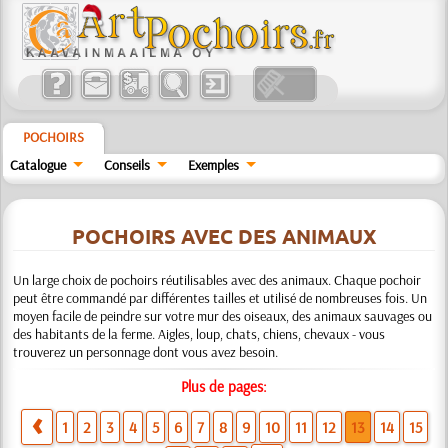
POCHOIRS
Catalogue
Conseils
Exemples
POCHOIRS AVEC DES ANIMAUX
Un large choix de pochoirs réutilisables avec des animaux. Chaque pochoir
peut être commandé par différentes tailles et utilisé de nombreuses fois. Un
moyen facile de peindre sur votre mur des oiseaux, des animaux sauvages ou
des habitants de la ferme. Aigles, loup, chats, chiens, chevaux - vous
trouverez un personnage dont vous avez besoin.
Plus de pages:
1
2
3
4
5
6
7
8
9
10
11
12
13
14
15