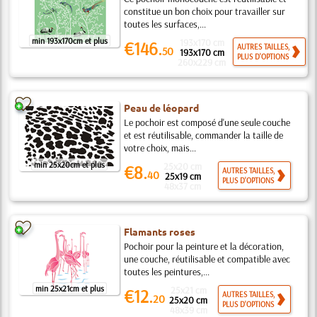
constitue un bon choix pour travailler sur
toutes les surfaces,...
min 193x170cm et plus
193x170 cm
€146.
AUTRES TAILLES,
50
193x170 cm
PLUS D'OPTIONS
260x229 cm
Peau de léopard
Le pochoir est composé d'une seule couche
et est réutilisable, commander la taille de
votre choix, mais...
min 25x20cm et plus
25x20 cm
€8.
AUTRES TAILLES,
40
25x19 cm
PLUS D'OPTIONS
48x37 cm
Flamants roses
Pochoir pour la peinture et la décoration,
une couche, réutilisable et compatible avec
toutes les peintures,...
min 25x21cm et plus
25x21 cm
€12.
AUTRES TAILLES,
20
25x20 cm
PLUS D'OPTIONS
48x39 cm