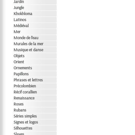
Jardin
Jungle
Khokhloma
Latinos
Médiéval
Mer
Monde de l'eau
Murales de la mer
Musique et danse
Objets
Orient
Ornements
Papillons
Phrases et lettres
Précolombien
Récif corallien
Renaissance
Roses
Rubans
Séries simples
Signes et logos
Silhouettes
Slaves