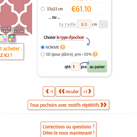
€
61.10
33x23 cm
... ou ...
ta taille
cm
Choisir
le type d’pochoir
Y
NORME
 acheter :
3D (pour plâtre), prix +30%
Z ICI !
X
qté:
pce.
-1
reculer
+1
Tous pochoirs avec motifs répétitifs
Corrections ou questions ?
Dites-le nous maintenant !