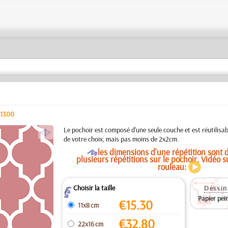
c1300
a
Le pochoir est composé d'une seule couche et est réutilisab
de votre choix, mais pas moins de 2x2cm.
O
les dimensions d'une répétition sont d
plusieurs répétitions sur le pochoir. Vidéo s
rouleau:
Choisir la taille
Dessin
Z
Papier pei
€
15.30
11x8 cm
€
32.80
22x16 cm