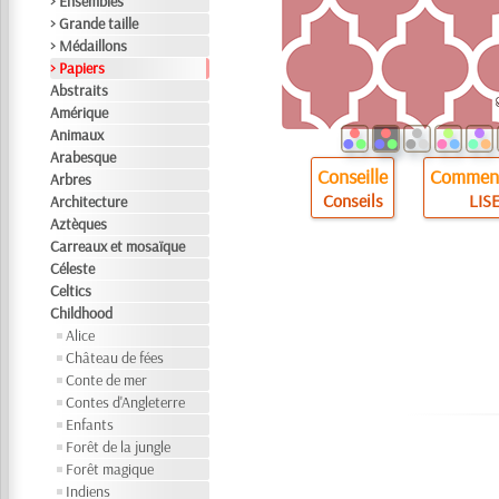
> Ensembles
> Grande taille
> Médaillons
> Papiers
Abstraits
Amérique
Animaux
Arabesque
Conseille
Comment
Arbres
Conseils
LISE
Architecture
Aztèques
Carreaux et mosaïque
Céleste
Celtics
Childhood
Alice
Château de fées
Conte de mer
Contes d'Angleterre
Enfants
Forêt de la jungle
Forêt magique
Indiens