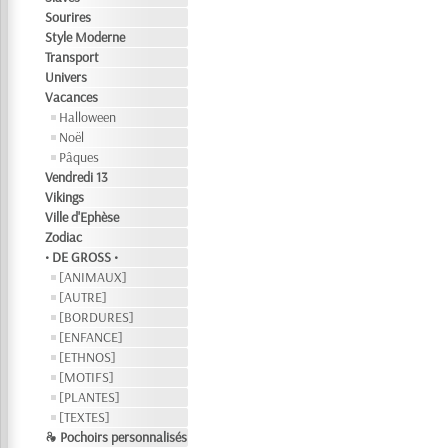
Sourires
Style Moderne
Transport
Univers
Vacances
Halloween
Noël
Pâques
Vendredi 13
Vikings
Ville d'Ephèse
Zodiac
• DE GROSS •
[ANIMAUX]
[AUTRE]
[BORDURES]
[ENFANCE]
[ETHNOS]
[MOTIFS]
[PLANTES]
[TEXTES]
❧ Pochoirs personnalisés