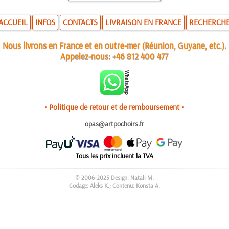
ACCUEIL
INFOS
CONTACTS
LIVRAISON EN FRANCE
RECHERCH
Nous livrons en France et en outre-mer (Réunion, Guyane, etc.).
Appelez-nous:
+46 812 400 477
• Politique de retour et de remboursement •
opas@artpochoirs.fr
Tous les prix incluent la TVA
© 2006-2025 Design: Natali M.
Codage: Aleks K.; Contenu: Konsta A.