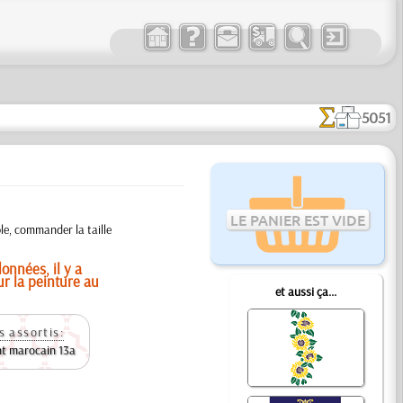
5051
LE PANIER EST VIDE
le, commander la taille
onnées, il y a
ur la peinture au
et aussi ça...
s assortis:
nt marocain 13a