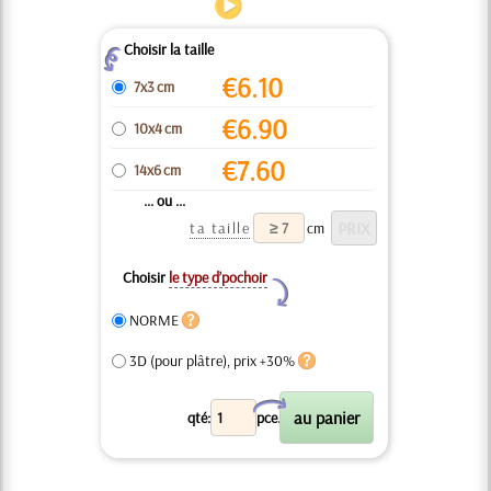
Choisir la taille
Z
€
6.10
7x3 cm
€
6.90
10x4 cm
€
7.60
14x6 cm
... ou ...
ta taille
cm
Choisir
le type d’pochoir
Y
NORME
3D (pour plâtre), prix +30%
X
qté:
pce.