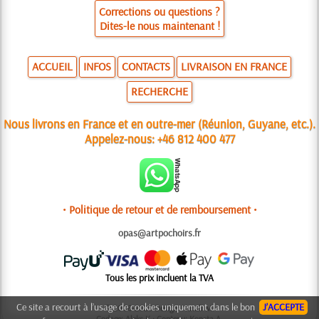
Corrections ou questions ?
Dites-le nous maintenant !
ACCUEIL
INFOS
CONTACTS
LIVRAISON EN FRANCE
RECHERCHE
Nous livrons en France et en outre-mer (Réunion, Guyane, etc.).
Appelez-nous:
+46 812 400 477
• Politique de retour et de remboursement •
opas@artpochoirs.fr
Tous les prix incluent la TVA
Ce site a recourt à l’usage de cookies uniquement dans le bon
J’ACCEPTE
© 2006-2025 Design: Natali M.
Codage: Aleks K.; Contenu: Konsta A.