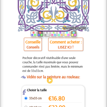
Conseille
Comment acheter :
Conseils
LISEZ ICI !
Pochoir décoratif réutilisable d'une seule
couche, la taille maximale que vous pouvez
commander n'est pas limitée, mais le minimum
est de 35x35cm.
O
Vidéo sur la peinture au rouleau:
Choisir la taille
Z
€
16.80
35x35 cm