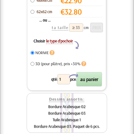
€
22.90
48x48 cm
€
32.80
62x62 cm
... ou ...
ta taille
cm
Choisir
le type d’pochoir
Y
NORME
3D (pour plâtre), prix +30%
X
qté:
pce.
Dessins assortis:
Bordure Arabesque 02
Bordure Arabesque 03
Tuile Arabesque 1
Bordure Arabesque 03. Paquet de 6 pcs.