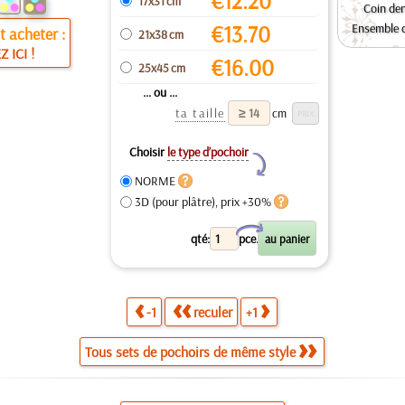
€
12.20
17x31 cm
Coin den
€
13.70
Ensemble d
 acheter :
21x38 cm
Z ICI !
€
16.00
25x45 cm
... ou ...
ta taille
cm
Choisir
le type d’pochoir
Y
NORME
3D (pour plâtre), prix +30%
X
qté:
pce.
-1
reculer
+1
Tous sets de pochoirs de même style