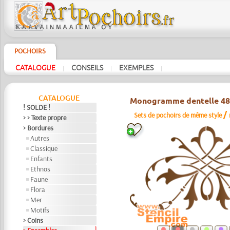
POCHOIRS
CATALOGUE
CONSEILS
EXEMPLES
|
|
|
CATALOGUE
Monogramme dentelle 48
! SOLDE !
/
Sets de pochoirs de même style
> > Texte propre
> Bordures
Autres
Classique
Enfants
Ethnos
Faune
Flora
Mer
Motifs
> Coins