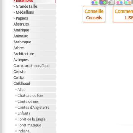
> Ensembles
> Grande taille
Conseille
Comment
> Médaillons
Conseils
LISE
> Papiers
Abstraits
Amérique
Animaux
Arabesque
Arbres
Architecture
Aztèques
Carreaux et mosaïque
Céleste
Celtics
Childhood
Alice
Château de fées
Conte de mer
Contes d'Angleterre
Enfants
Forêt de la jungle
Forêt magique
Indiens