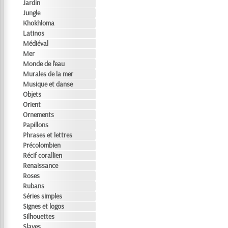
Jardin
Jungle
Khokhloma
Latinos
Médiéval
Mer
Monde de l'eau
Murales de la mer
Musique et danse
Objets
Orient
Ornements
Papillons
Phrases et lettres
Précolombien
Récif corallien
Renaissance
Roses
Rubans
Séries simples
Signes et logos
Silhouettes
Slaves