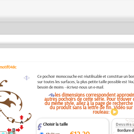
motif048c
a
Ce pochoir monocouche est réutilisable et constitue un bon
sur toutes les surfaces, la plus petite taille possible est 1
besoin de moins - écrivez-nous un e-mail.
O
les dimensions correspondent approxi
autres pochoirs de cette série. Pour trouver 
du même style, allez à la page de recherche 
du produit sans la lettre de fin. Vidéo sur
rouleau:
Choisir la taille
Dessins 
Z
Bordure d