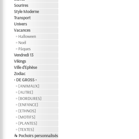
Sourires
Style Moderne
Transport
Univers
Vacances
Halloween
Noël
Pâques
Vendredi 13
Vikings
Ville d'Ephèse
Zodiac
• DE GROSS •
[ANIMAUX]
[AUTRE]
[BORDURES]
[ENFANCE]
[ETHNOS]
[MOTIFS]
[PLANTES]
[TEXTES]
❧ Pochoirs personnalisés