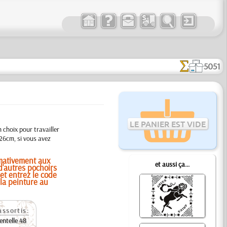
5051
LE PANIER EST VIDE
 choix pour travailler
4x26cm, si vous avez
mativement aux
et aussi ça...
d'autres pochoirs
et entrez le code
 la peinture au
assortis:
entelle 48