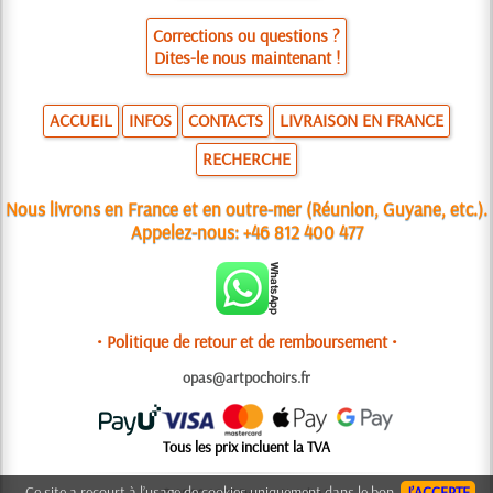
Corrections ou questions ?
Dites-le nous maintenant !
ACCUEIL
INFOS
CONTACTS
LIVRAISON EN FRANCE
RECHERCHE
Nous livrons en France et en outre-mer (Réunion, Guyane, etc.).
Appelez-nous:
+46 812 400 477
• Politique de retour et de remboursement •
opas@artpochoirs.fr
Tous les prix incluent la TVA
Ce site a recourt à l’usage de cookies uniquement dans le bon
J’ACCEPTE