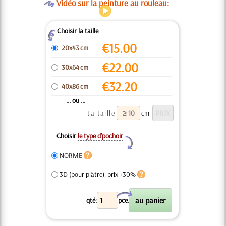
O
Vidéo sur la peinture au rouleau:
Choisir la taille
Z
€
15.00
20x43 cm
€
22.00
30x64 cm
€
32.20
40x86 cm
... ou ...
ta taille
cm
Choisir
le type d’pochoir
Y
NORME
3D (pour plâtre), prix +30%
X
qté:
pce.