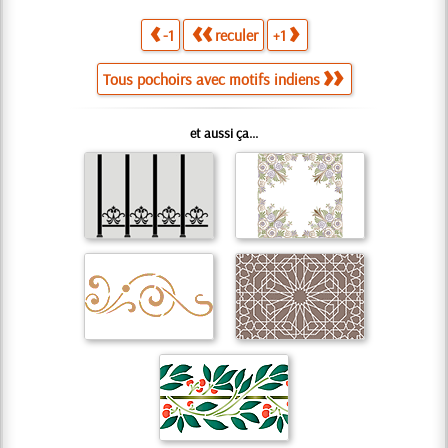
-1
reculer
+1
Tous pochoirs avec motifs indiens
et aussi ça...