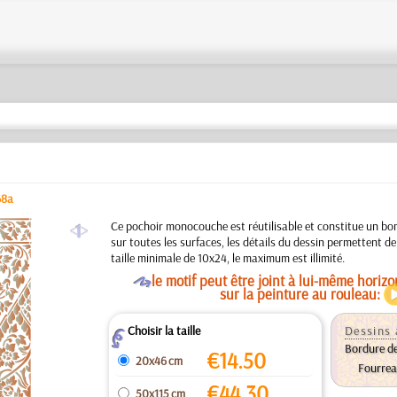
68a
a
Ce pochoir monocouche est réutilisable et constitue un bon
sur toutes les surfaces, les détails du dessin permettent d
taille minimale de 10x24, le maximum est illimité.
O
le motif peut être joint à lui-même horiz
sur la peinture au rouleau:
Choisir la taille
Dessins 
Z
Bordure de
€
14.50
20x46 cm
Fourrea
€
44.30
50x115 cm