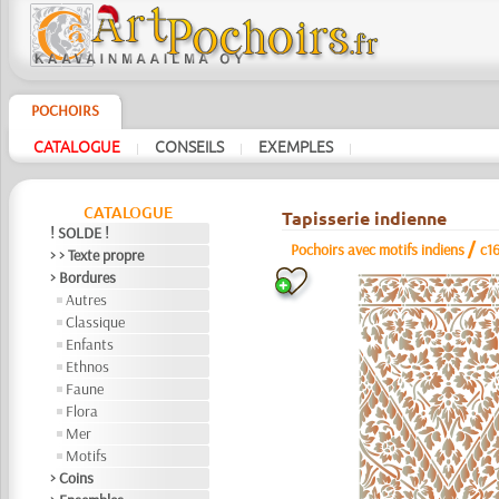
POCHOIRS
CATALOGUE
CONSEILS
EXEMPLES
|
|
|
CATALOGUE
Tapisserie indienne
! SOLDE !
/
Pochoirs avec motifs indiens
c1
> > Texte propre
> Bordures
Autres
Classique
Enfants
Ethnos
Faune
Flora
Mer
Motifs
> Coins