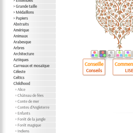
> Ensembles
> Grande taille
> Médaillons
> Papiers
Abstraits
Amérique
Animaux
Arabesque
Arbres
Architecture
Aztèques
Conseille
Comment
Carreaux et mosaïque
Conseils
LISE
Céleste
Celtics
Childhood
Alice
Château de fées
Conte de mer
Contes d'Angleterre
Enfants
Forêt de la jungle
Forêt magique
Indiens