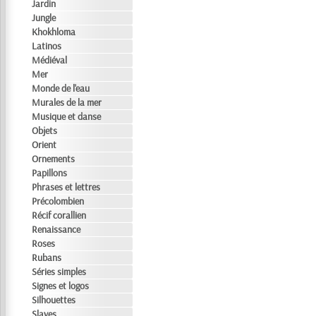
Jardin
Jungle
Khokhloma
Latinos
Médiéval
Mer
Monde de l'eau
Murales de la mer
Musique et danse
Objets
Orient
Ornements
Papillons
Phrases et lettres
Précolombien
Récif corallien
Renaissance
Roses
Rubans
Séries simples
Signes et logos
Silhouettes
Slaves