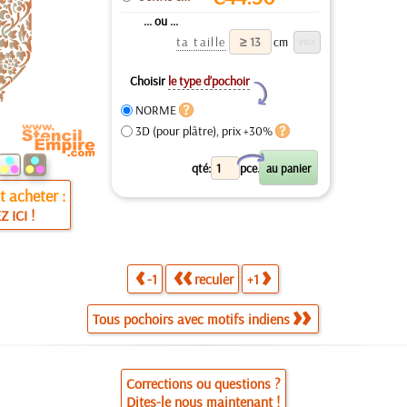
... ou ...
ta taille
cm
Choisir
le type d’pochoir
Y
NORME
3D (pour plâtre), prix +30%
X
qté:
pce.
 acheter :
Z ICI !
-1
reculer
+1
Tous pochoirs avec motifs indiens
Corrections ou questions ?
Dites-le nous maintenant !