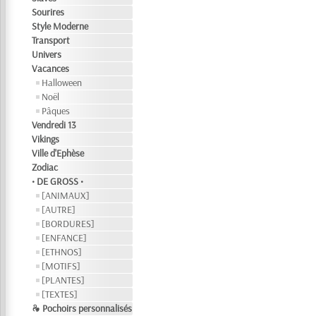
Sourires
Style Moderne
Transport
Univers
Vacances
Halloween
Noël
Pâques
Vendredi 13
Vikings
Ville d'Ephèse
Zodiac
• DE GROSS •
[ANIMAUX]
[AUTRE]
[BORDURES]
[ENFANCE]
[ETHNOS]
[MOTIFS]
[PLANTES]
[TEXTES]
❧ Pochoirs personnalisés