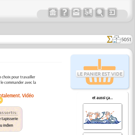
5051
LE PANIER EST VIDE
 choix pour travailler
e le commander avec la
ontalement. Vidéo
et aussi ça...
assortis:
 tapisserie
u indien