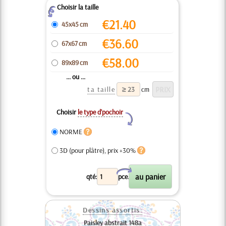
Choisir la taille
Z
€
21.40
45x45 cm
€
36.60
67x67 cm
€
58.00
89x89 cm
... ou ...
ta taille
cm
Choisir
le type d’pochoir
Y
NORME
3D (pour plâtre), prix +30%
X
qté:
pce.
Dessins assortis:
Paisley abstrait 148a