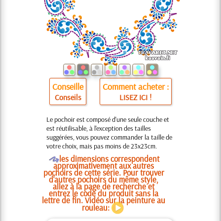
Conseille
Comment acheter :
Conseils
LISEZ ICI !
Le pochoir est composé d'une seule couche et
est réutilisable, à l'exception des tailles
suggérées, vous pouvez commander la taille de
votre choix, mais pas moins de 23x23cm.
O
les dimensions correspondent
approximativement aux autres
pochoirs de cette série. Pour trouver
d'autres pochoirs du même style,
allez à la page de recherche et
entrez le code du produit sans la
lettre de fin. Vidéo sur la peinture au
rouleau: