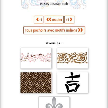
Paisley abstrait 148b
-1
reculer
+1
Tous pochoirs avec motifs indiens
et aussi ça...