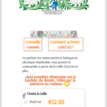
Conseille
Comment acheter :
Conseils
LISEZ ICI !
Ce pochoir est monocouche et fabriqué en
plastique réutilisable, vous pouvez le
commander à partir de la taille 13x21cm et
plus.
O
la première dimension est la
hauteur du dessin. Vidéo sur la
peinture au rouleau:
Choisir la taille
Z
€
12.50
15x25 cm