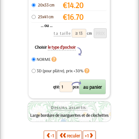
€
14.20
20x33 cm
€
16.70
25x41 cm
... ou ...
ta taille
cm
Choisir
le type d’pochoir
Y
NORME
3D (pour plâtre), prix +30%
X
qté:
pce.
Dessins assortis:
Large bordure de marguerites et de clochettes
-1
reculer
+1