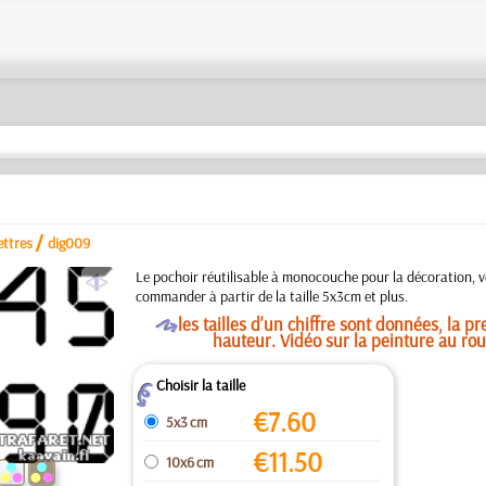
/
ettres
dig009
a
Le pochoir réutilisable à monocouche pour la décoration, 
commander à partir de la taille 5x3cm et plus.
O
les tailles d'un chiffre sont données, la pre
hauteur. Vidéo sur la peinture au ro
Choisir la taille
Z
€
7.60
5x3 cm
€
11.50
10x6 cm