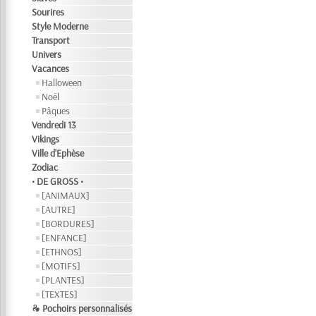
Sourires
Style Moderne
Transport
Univers
Vacances
Halloween
Noël
Pâques
Vendredi 13
Vikings
Ville d'Ephèse
Zodiac
• DE GROSS •
[ANIMAUX]
[AUTRE]
[BORDURES]
[ENFANCE]
[ETHNOS]
[MOTIFS]
[PLANTES]
[TEXTES]
❧ Pochoirs personnalisés