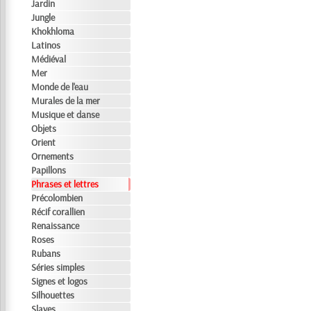
Jardin
Jungle
Khokhloma
Latinos
Médiéval
Mer
Monde de l'eau
Murales de la mer
Musique et danse
Objets
Orient
Ornements
Papillons
Phrases et lettres
Précolombien
Récif corallien
Renaissance
Roses
Rubans
Séries simples
Signes et logos
Silhouettes
Slaves