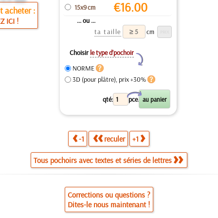
€
16.00
15x9 cm
 acheter :
... ou ...
Z ICI !
ta taille
cm
Choisir
le type d’pochoir
Y
NORME
3D (pour plâtre), prix +30%
X
qté:
pce.
-1
reculer
+1
Tous pochoirs avec textes et séries de lettres
Corrections ou questions ?
Dites-le nous maintenant !