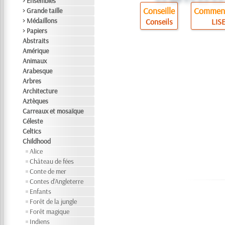
> Ensembles
Conseille
Comment
> Grande taille
> Médaillons
Conseils
LISE
> Papiers
Abstraits
Amérique
Animaux
Arabesque
Arbres
Architecture
Aztèques
Carreaux et mosaïque
Céleste
Celtics
Childhood
Alice
Château de fées
Conte de mer
Contes d'Angleterre
Enfants
Forêt de la jungle
Forêt magique
Indiens