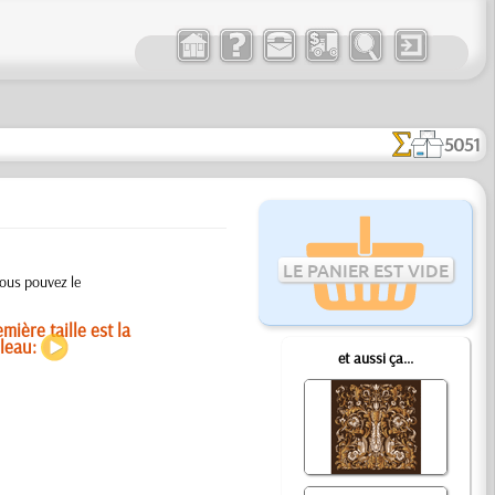
5051
LE PANIER EST VIDE
vous pouvez le
mière taille est la
uleau:
et aussi ça...