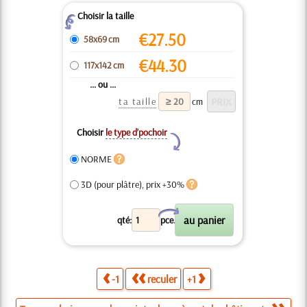
Choisir la taille
Z
€
27.50
58x69 cm
€
44.30
117x142 cm
... ou ...
ta taille
cm
Choisir
le type d’pochoir
Y
NORME
3D (pour plâtre), prix +30%
X
qté:
pce.
-1
reculer
+1