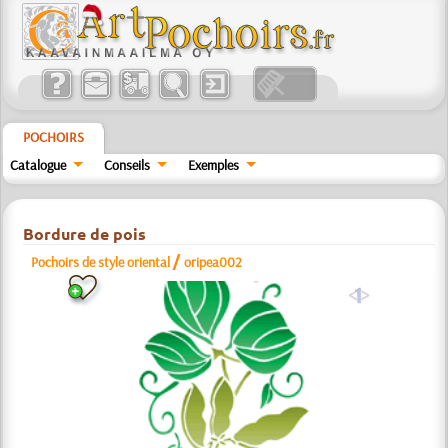
POCHOIRS
Catalogue
Conseils
Exemples
Bordure de pois
/
Pochoirs de style oriental
oripea002
a