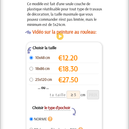
Ce modèle est fait d'une seule couche de
plastique réutilisable pour tout type de travaux
de décoration, la taille maximale que vous
pouvez commander n'est pas limitée, mais le
minimum est de 5x24cm.
O
Vidéo sur la peinture au rouleau:
Choisir la taille
Z
€
12.20
10x48 cm
€
18.30
18x86 cm
€
27.50
25x120 cm
... ou ...
ta taille
cm
Choisir
le type d’pochoir
Y
NORME