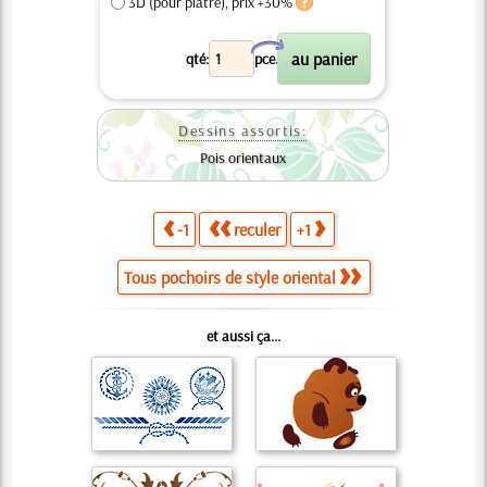
3D (pour plâtre), prix +30%
X
qté:
pce.
Dessins assortis:
Pois orientaux
-1
reculer
+1
Tous pochoirs de style oriental
et aussi ça...