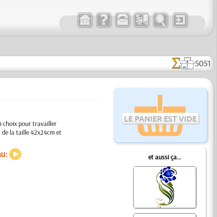
5051
LE PANIER EST VIDE
 choix pour travailler
 de la taille 42x24cm et
au:
et aussi ça...