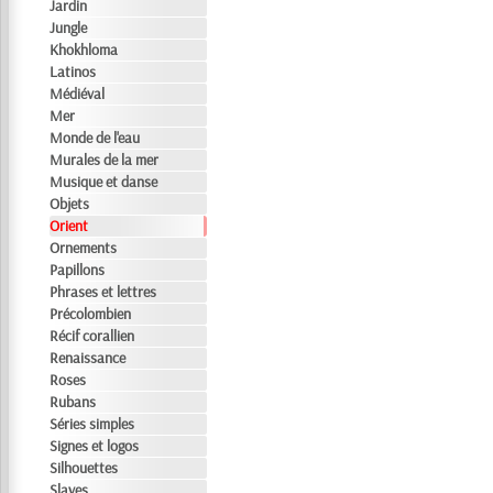
Jardin
Jungle
Khokhloma
Latinos
Médiéval
Mer
Monde de l'eau
Murales de la mer
Musique et danse
Objets
Orient
Ornements
Papillons
Phrases et lettres
Précolombien
Récif corallien
Renaissance
Roses
Rubans
Séries simples
Signes et logos
Silhouettes
Slaves