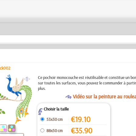
ck002
a
Ce pochoir monocouche est réutilisable et constitue un bon
sur toutes les surfaces, vous pouvez le commander à partir
plus.
O
Vidéo sur la peinture au roule
Choisir la taille
Z
€
19.10
53x30 cm
€
35.90
88x50 cm