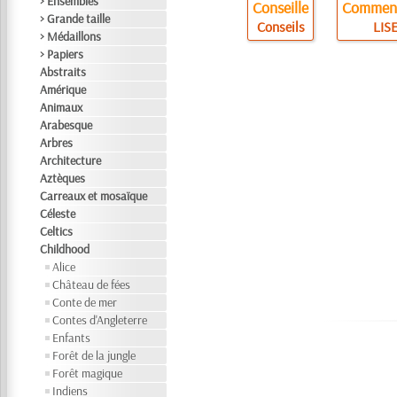
> Ensembles
Conseille
Comment
> Grande taille
Conseils
LISE
> Médaillons
> Papiers
Abstraits
Amérique
Animaux
Arabesque
Arbres
Architecture
Aztèques
Carreaux et mosaïque
Céleste
Celtics
Childhood
Alice
Château de fées
Conte de mer
Contes d'Angleterre
Enfants
Forêt de la jungle
Forêt magique
Indiens