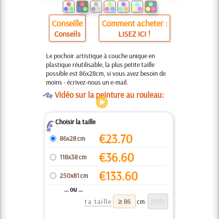
Conseille
Comment acheter :
Conseils
LISEZ ICI !
Le pochoir artistique à couche unique en
plastique réutilisable, la plus petite taille
possible est 86x28cm, si vous avez besoin de
moins - écrivez-nous un e-mail.
O
Vidéo sur la peinture au rouleau:
Choisir la taille
Z
€
23.70
86x28 cm
€
36.60
118x38 cm
€
133.60
250x81 cm
... ou ...
ta taille
cm