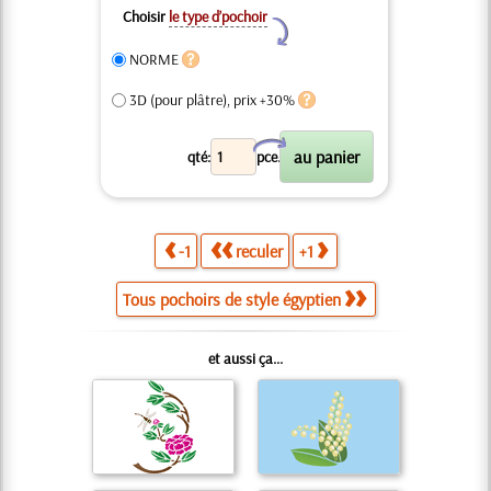
Choisir
le type d’pochoir
Y
NORME
3D (pour plâtre), prix +30%
X
qté:
pce.
-1
reculer
+1
Tous pochoirs de style égyptien
et aussi ça...