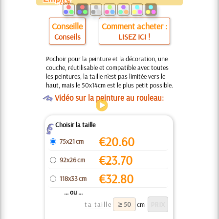
Conseille
Comment acheter :
Conseils
LISEZ ICI !
Pochoir pour la peinture et la décoration, une
couche, réutilisable et compatible avec toutes
les peintures, la taille n'est pas limitée vers le
haut, mais le 50x14cm est le plus petit possible.
O
Vidéo sur la peinture au rouleau:
Choisir la taille
Z
€
20.60
75x21 cm
€
23.70
92x26 cm
€
32.80
118x33 cm
... ou ...
ta taille
cm