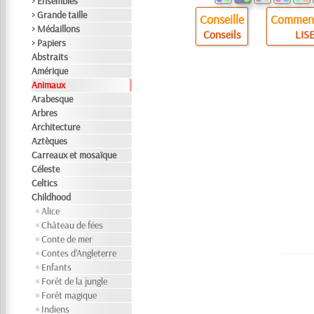
> Ensembles
> Grande taille
Conseille
Comment
> Médaillons
Conseils
LISE
> Papiers
Abstraits
Amérique
Animaux
Arabesque
Arbres
Architecture
Aztèques
Carreaux et mosaïque
Céleste
Celtics
Childhood
Alice
Château de fées
Conte de mer
Contes d'Angleterre
Enfants
Forêt de la jungle
Forêt magique
Indiens