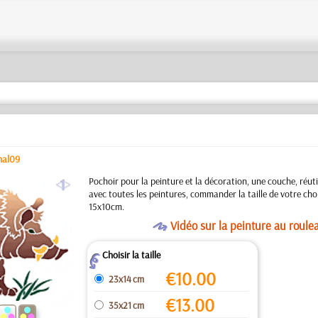
mal09
a
Pochoir pour la peinture et la décoration, une couche, réuti
avec toutes les peintures, commander la taille de votre cho
15x10cm.
O
Vidéo sur la peinture au roule
Choisir la taille
Z
€
10.00
23x14 cm
€
13.00
35x21 cm