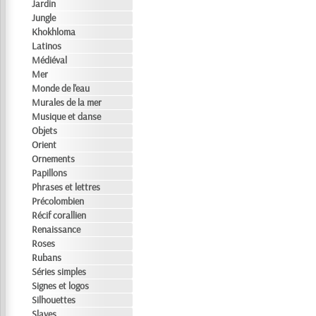
Jardin
Jungle
Khokhloma
Latinos
Médiéval
Mer
Monde de l'eau
Murales de la mer
Musique et danse
Objets
Orient
Ornements
Papillons
Phrases et lettres
Précolombien
Récif corallien
Renaissance
Roses
Rubans
Séries simples
Signes et logos
Silhouettes
Slaves