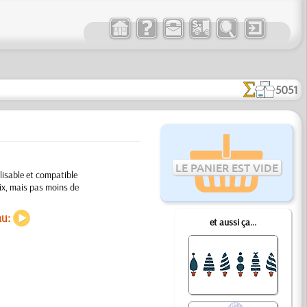
5051
LE PANIER EST VIDE
lisable et compatible
ix, mais pas moins de
au:
et aussi ça...