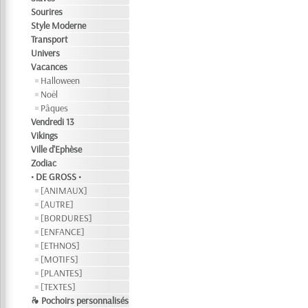
Sourires
Style Moderne
Transport
Univers
Vacances
Halloween
Noël
Pâques
Vendredi 13
Vikings
Ville d'Ephèse
Zodiac
• DE GROSS •
[ANIMAUX]
[AUTRE]
[BORDURES]
[ENFANCE]
[ETHNOS]
[MOTIFS]
[PLANTES]
[TEXTES]
❧ Pochoirs personnalisés