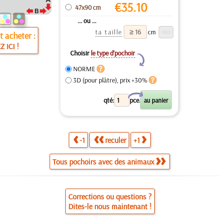
€
35.10
47x90 cm
... ou ...
ta taille
cm
 acheter :
Z ICI !
Choisir
le type d’pochoir
Y
NORME
3D (pour plâtre), prix +30%
X
qté:
pce.
-1
reculer
+1
Tous pochoirs avec des animaux
Corrections ou questions ?
Dites-le nous maintenant !