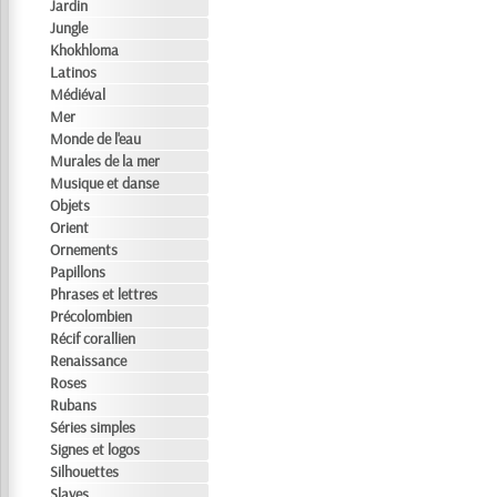
Jardin
Jungle
Khokhloma
Latinos
Médiéval
Mer
Monde de l'eau
Murales de la mer
Musique et danse
Objets
Orient
Ornements
Papillons
Phrases et lettres
Précolombien
Récif corallien
Renaissance
Roses
Rubans
Séries simples
Signes et logos
Silhouettes
Slaves