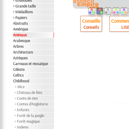
> Ensembles
> Grande taille
> Médaillons
> Papiers
Conseille
Comment
Abstraits
Conseils
LISE
Amérique
Animaux
Arabesque
Arbres
Architecture
Aztèques
Carreaux et mosaïque
Céleste
Celtics
Childhood
Alice
Château de fées
Conte de mer
Contes d'Angleterre
Enfants
Forêt de la jungle
Forêt magique
Indiens