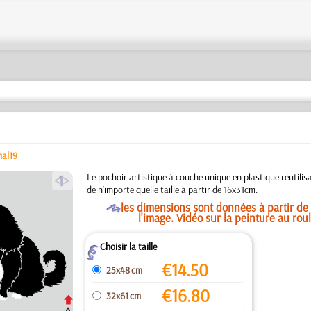
al19
a
Le pochoir artistique à couche unique en plastique réutilisa
de n'importe quelle taille à partir de 16x31cm.
O
les dimensions sont données à partir de 
l'image. Vidéo sur la peinture au rou
Choisir la taille
Z
€
14.50
25x48 cm
€
16.80
32x61 cm