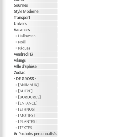
Sourires
Style Moderne
Transport
Univers
Vacances
Halloween
Noël
Pâques
Vendredi 13
Vikings
Ville d'Ephèse
Zodiac
• DE GROSS •
[ANIMAUX]
[AUTRE]
[BORDURES]
[ENFANCE]
[ETHNOS]
[MOTIFS]
[PLANTES]
[TEXTES]
❧ Pochoirs personnalisés