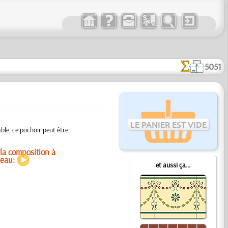
5051
LE PANIER EST VIDE
ble, ce pochoir peut être
la composition à
leau:
et aussi ça...