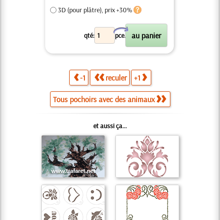
3D (pour plâtre), prix +30%
X
qté:
pce.
-1
reculer
+1
Tous pochoirs avec des animaux
et aussi ça...