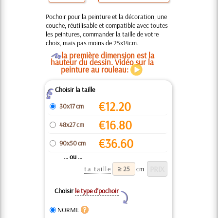
Pochoir pour la peinture et la décoration, une
couche, réutilisable et compatible avec toutes
les peintures, commander la taille de votre
choix, mais pas moins de 25x14cm.
O
la première dimension est la
hauteur du dessin. Vidéo sur la
peinture au rouleau:
Choisir la taille
Z
€
12.20
30x17 cm
€
16.80
48x27 cm
€
36.60
90x50 cm
... ou ...
ta taille
cm
Choisir
le type d’pochoir
Y
NORME