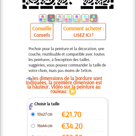
Conseille
Comment acheter :
Conseils
LISEZ ICI !
Pochoir pour la peinture et la décoration, une
couche, réutilisable et compatible avec toutes
les peintures, à l'exception des tailles
suggérées, vous pouvez commander la taille de
votre choix, mais pas moins de 3x9cm.
O
les dimensions de la bordure sont
indiquées, la première dimension est
la hauteur. Vidéo sur la peinture au
rouleau:
Choisir la taille
Z
€
21.70
10x27 cm
€
34.20
16x44 cm