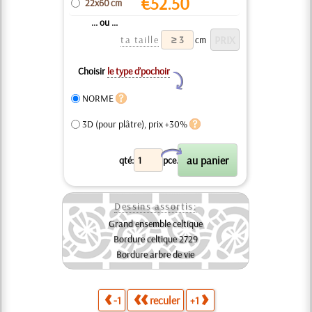
€
52.50
22x60 cm
... ou ...
ta taille
cm
Choisir
le type d’pochoir
Y
NORME
3D (pour plâtre), prix +30%
X
qté:
pce.
Dessins assortis:
Grand ensemble celtique
Bordure celtique 2729
Bordure arbre de vie
-1
reculer
+1