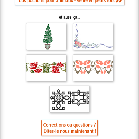
Tous pochoirs pour animaux - vente en petits lots
et aussi ça...
Corrections ou questions ?
Dites-le nous maintenant !