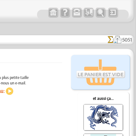
5051
LE PANIER EST VIDE
plus petite taille
-nous un e-mail.
au:
et aussi ça...