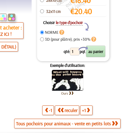
€
18.40
ti
o
t
28x10 cm
€
20.40
32x11 cm
Choisir
le type d’pochoir
Y
 acheter :
NORME
Z ICI !
3D (pour plâtre), prix +30%
 DÉTAIL)
X
qté:
pqt.
Exemple d’utilisation:
Ours
-1
reculer
+1
Tous pochoirs pour animaux - vente en petits lots