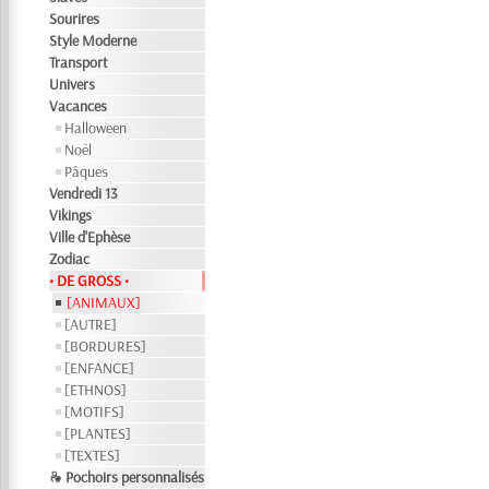
Sourires
Style Moderne
Transport
Univers
Vacances
Halloween
Noël
Pâques
Vendredi 13
Vikings
Ville d'Ephèse
Zodiac
• DE GROSS •
[ANIMAUX]
[AUTRE]
[BORDURES]
[ENFANCE]
[ETHNOS]
[MOTIFS]
[PLANTES]
[TEXTES]
❧ Pochoirs personnalisés