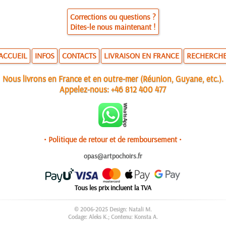
Corrections ou questions ?
Dites-le nous maintenant !
ACCUEIL
INFOS
CONTACTS
LIVRAISON EN FRANCE
RECHERCH
Nous livrons en France et en outre-mer (Réunion, Guyane, etc.).
Appelez-nous:
+46 812 400 477
• Politique de retour et de remboursement •
opas@artpochoirs.fr
Tous les prix incluent la TVA
© 2006-2025 Design: Natali M.
Codage: Aleks K.; Contenu: Konsta A.