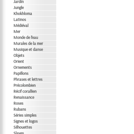
Jardin
Jungle
Khokhloma
Latinos
Médiéval
Mer
Monde de l'eau
Murales de la mer
Musique et danse
Objets
Orient
Ornements
Papillons
Phrases et lettres
Précolombien
Récif corallien
Renaissance
Roses
Rubans
Séries simples
Signes et logos
Silhouettes
Slaves