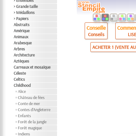
> Ensembles
> Grande taille
> Médaillons
> Papiers
Abstraits
Conseille
Comment
Amérique
Conseils
LISE
Animaux
Arabesque
ACHETER 1 (VENTE AU
Arbres
Architecture
Aztèques
Carreaux et mosaïque
Céleste
Celtics
Childhood
Alice
Château de fées
Conte de mer
Contes d'Angleterre
Enfants
Forêt de la jungle
Forêt magique
Indiens