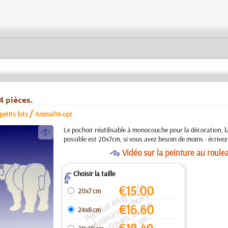
4 pièces.
/
etits lots
Animal14-opt
a
Le pochoir réutilisable à monocouche pour la décoration, la 
possible est 20x7cm, si vous avez besoin de moins - écrivez
O
Vidéo sur la peinture au roule
Choisir la taille
Z
e
ti
t l
o
t
n
g
o
s
d
e
pl
u
s
i
u
r
s
p
o
h
oi
r
i
d
e
n
q
u
e
s.
L
e
p
ri
e
s
t
p
u
r
u
l
o
t
/
p
a
q
u
e
€
15.00
20x7 cm
r
s
e
c
x
€
16.60
24x8 cm
P
e
n