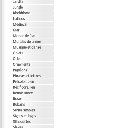
Jardin
Jungle
Khokhloma
Latinos
Médiéval
Mer
Monde de l'eau
Murales de la mer
Musique et danse
Objets
Orient
Ornements
Papillons
Phrases et lettres
Précolombien
Récif corallien
Renaissance
Roses
Rubans
Séries simples
Signes et logos
Silhouettes
Slaves