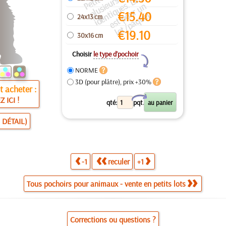
e
c
x
P
e
n
€
15.40
ti
o
t
24x13 cm
€
19.10
30x16 cm
Choisir
le type d’pochoir
Y
NORME
3D (pour plâtre), prix +30%
 acheter :
X
Z ICI !
qté:
pqt.
 DÉTAIL)
-1
reculer
+1
Tous pochoirs pour animaux - vente en petits lots
Corrections ou questions ?