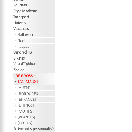
Sourires
Style Moderne
Transport
Univers
Vacances
Halloween
Noël
Pâques
Vendredi 13
Vikings
Ville d'Ephèse
Zodiac
• DE GROSS •
[ANIMAUX]
[AUTRE]
[BORDURES]
[ENFANCE]
[ETHNOS]
[MOTIFS]
[PLANTES]
[TEXTES]
❧ Pochoirs personnalisés