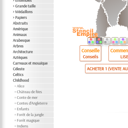
> Ensembles
> Grande taille
> Médaillons
> Papiers
Abstraits
Amérique
Animaux
Arabesque
Arbres
Conseille
Comment
Architecture
Conseils
LISE
Aztèques
Carreaux et mosaïque
ACHETER 1 (VENTE AU
Céleste
Celtics
Childhood
Alice
Château de fées
Conte de mer
Contes d'Angleterre
Enfants
Forêt de la jungle
Forêt magique
Indiens