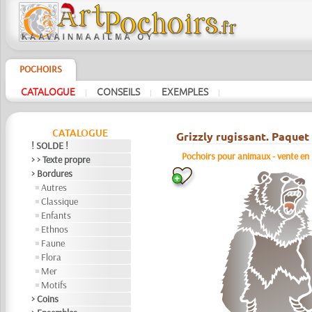
POCHOIRS
CATALOGUE
CONSEILS
EXEMPLES
|
|
|
CATALOGUE
Grizzly rugissant. Paquet 
! SOLDE !
Pochoirs pour animaux - vente en p
> > Texte propre
> Bordures
Autres
Classique
Enfants
Ethnos
Faune
Flora
Mer
Motifs
> Coins