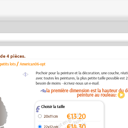
de 4 pièces.
/
etits lots
American06-opt
a
Pochoir pour la peinture et la décoration, une couche, réuti
avec toutes les peintures, la plus petite taille possible est
besoin de moins - écrivez-nous un e-mail.
O
la première dimension est la hauteur du de
peinture au rouleau:
Choisir la taille
Z
e
ti
t l
o
t
n
g
o
s
d
e
pl
u
s
i
u
r
s
p
o
h
oi
r
i
d
e
n
q
u
e
s.
L
e
p
ri
e
s
t
p
u
r
u
l
o
t
/
p
a
q
u
e
€
13.20
20x11 cm
r
s
€
14.30
22x12 cm