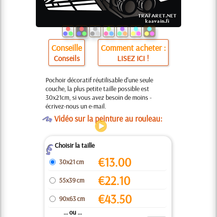
Conseille
Comment acheter :
Conseils
LISEZ ICI !
Pochoir décoratif réutilisable d'une seule
couche, la plus petite taille possible est
30x21cm, si vous avez besoin de moins -
écrivez-nous un e-mail.
O
Vidéo sur la peinture au rouleau:
Choisir la taille
Z
€
13.00
30x21 cm
€
22.10
55x39 cm
€
43.50
90x63 cm
... ou ...