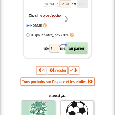
ta taille
cm
Choisir
le type d’pochoir
Y
NORME
3D (pour plâtre), prix +30%
X
qté:
pce.
-1
reculer
+1
Tous pochoirs sur l'espace et les étoiles
et aussi ça...