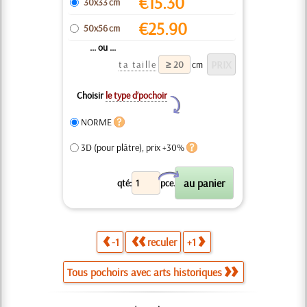
€
15.30
30x33 cm
€
25.90
50x56 cm
... ou ...
ta taille
cm
Choisir
le type d’pochoir
Y
NORME
3D (pour plâtre), prix +30%
X
qté:
pce.
-1
reculer
+1
Tous pochoirs avec arts historiques