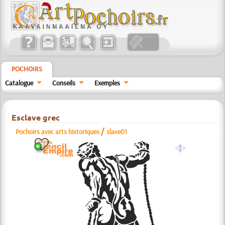
POCHOIRS
Catalogue
Conseils
Exemples
Esclave grec
/
Pochoirs avec arts historiques
slave01
a