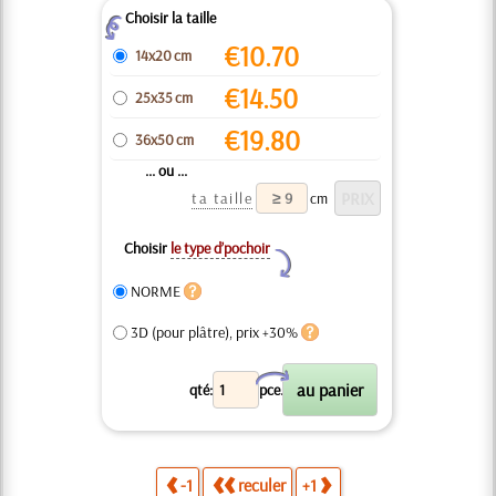
Choisir la taille
Z
€
10.70
14x20 cm
€
14.50
25x35 cm
€
19.80
36x50 cm
... ou ...
ta taille
cm
Choisir
le type d’pochoir
Y
NORME
3D (pour plâtre), prix +30%
X
qté:
pce.
-1
reculer
+1