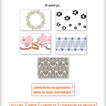
et aussi ça...
Corrections ou questions ?
Dites-le nous maintenant !
ACCUEIL
INFOS
CONTACTS
LIVRAISON EN FRANCE