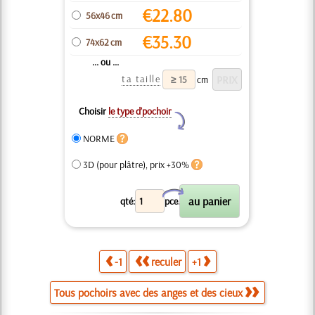
€
22.80
56x46 cm
€
35.30
74x62 cm
... ou ...
ta taille
cm
Choisir
le type d’pochoir
Y
NORME
3D (pour plâtre), prix +30%
X
qté:
pce.
-1
reculer
+1
Tous pochoirs avec des anges et des cieux