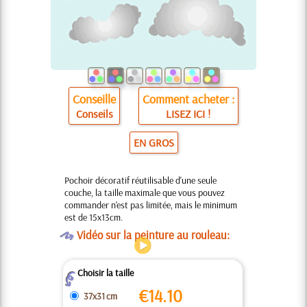
Conseille
Comment acheter :
Conseils
LISEZ ICI !
EN GROS
Pochoir décoratif réutilisable d'une seule
couche, la taille maximale que vous pouvez
commander n'est pas limitée, mais le minimum
est de 15x13cm.
O
Vidéo sur la peinture au rouleau:
Choisir la taille
Z
€
14.10
37x31 cm