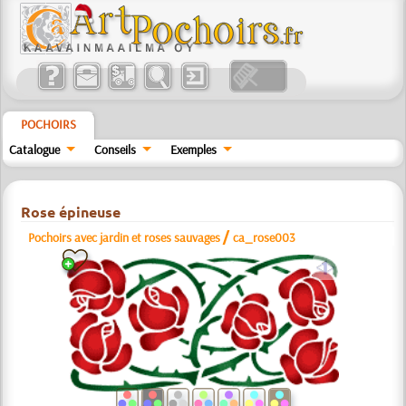
POCHOIRS
Catalogue
Conseils
Exemples
Rose épineuse
/
Pochoirs avec jardin et roses sauvages
ca_rose003
a