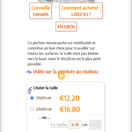
Conseille
Comment acheter :
Conseils
LISEZ ICI !
EN GROS
Ce pochoir monocouche est réutilisable et
constitue un bon choix pour travailler sur
toutes les surfaces, la taille n'est pas limitée
vers le haut, mais le 10x20cm est le plus petit
possible.
O
Vidéo sur la peinture au rouleau:
Choisir la taille
Z
€
12.20
15x30 cm
€
16.80
25x50 cm
... ou ...
ta taille
cm