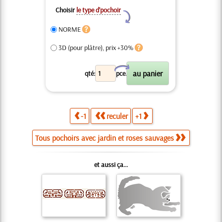
Choisir
le type d’pochoir
Y
NORME
3D (pour plâtre), prix +30%
X
qté:
pce.
-1
reculer
+1
Tous pochoirs avec jardin et roses sauvages
et aussi ça...