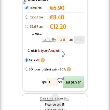
Z
€
6.90
10x11 cm
€
8.40
22x23 cm
€
12.20
35x37 cm
... ou ...
ta taille
cm
Choisir
le type d’pochoir
Y
NORME
3D (pour plâtre), prix +30%
X
qté:
pce.
Dessins assortis:
Fleur de Lys 13
Fleur de Lys 12