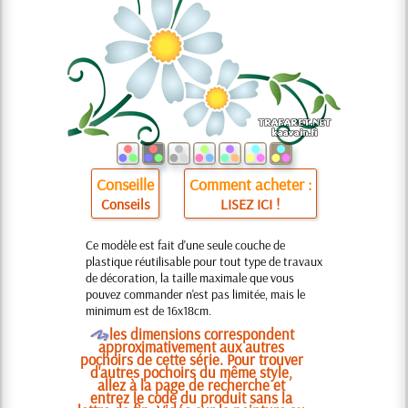
Conseille
Comment acheter :
Conseils
LISEZ ICI !
Ce modèle est fait d'une seule couche de
plastique réutilisable pour tout type de travaux
de décoration, la taille maximale que vous
pouvez commander n'est pas limitée, mais le
minimum est de 16x18cm.
O
les dimensions correspondent
approximativement aux autres
pochoirs de cette série. Pour trouver
d'autres pochoirs du même style,
allez à la page de recherche et
entrez le code du produit sans la