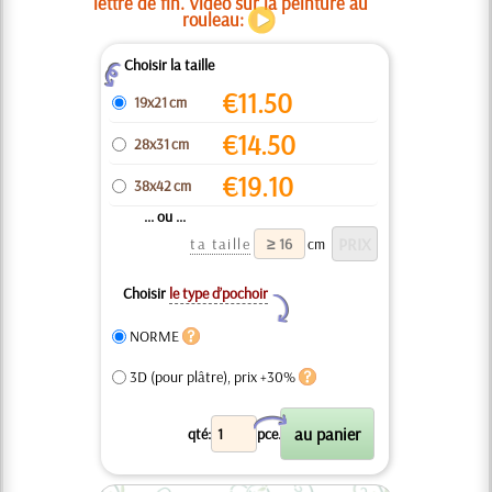
lettre de fin. Vidéo sur la peinture au
rouleau:
Choisir la taille
Z
€
11.50
19x21 cm
€
14.50
28x31 cm
€
19.10
38x42 cm
... ou ...
ta taille
cm
Choisir
le type d’pochoir
Y
NORME
3D (pour plâtre), prix +30%
X
qté:
pce.