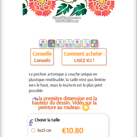
Conseille
Comment acheter :
Conseils
LISEZ ICI !
Le pochoir artistique à couche unique en
plastique réutilisable, la taille n'est pas limitée
vers le haut, mais le 6x24cm est le plus petit
possible.
O
la première dimension est la
hauteur du dessin. Vidéo sur la
peinture au rouleau:
Choisir la taille
Z
€
10.80
6x25 cm