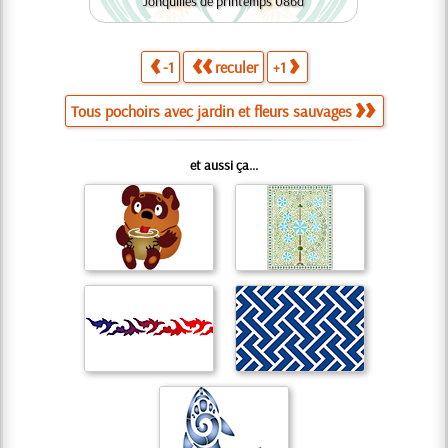
Jonquilles de printemps 086d
-1
reculer
+1
Tous pochoirs avec jardin et fleurs sauvages
et aussi ça...