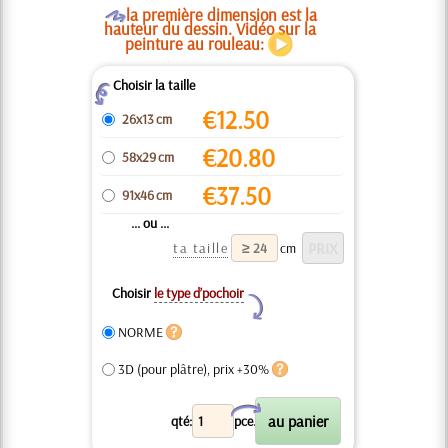
O
la première dimension est la
hauteur du dessin. Vidéo sur la
peinture au rouleau:
Choisir la taille
Z
€
12.50
26x13 cm
€
20.80
58x29 cm
€
37.50
91x46 cm
... ou ...
ta taille
cm
Choisir
le type d’pochoir
Y
NORME
3D (pour plâtre), prix +30%
X
qté:
pce.