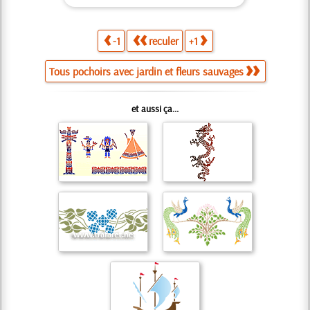
-1
reculer
+1
Tous pochoirs avec jardin et fleurs sauvages
et aussi ça...