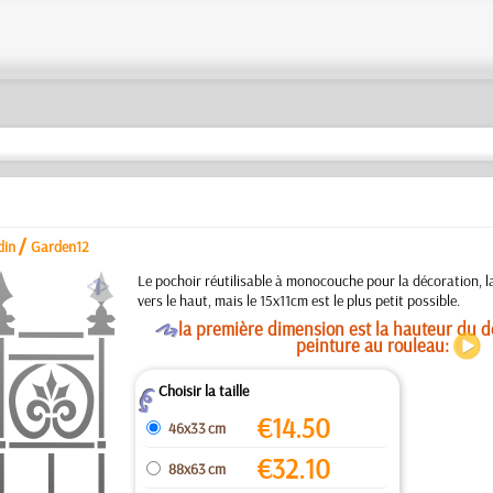
/
din
Garden12
a
Le pochoir réutilisable à monocouche pour la décoration, la 
vers le haut, mais le 15x11cm est le plus petit possible.
O
la première dimension est la hauteur du de
peinture au rouleau:
Choisir la taille
Z
€
14.50
46x33 cm
€
32.10
88x63 cm