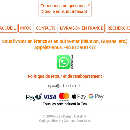
Corrections ou questions ?
Dites-le nous maintenant !
ACCUEIL
INFOS
CONTACTS
LIVRAISON EN FRANCE
RECHERCH
Nous livrons en France et en outre-mer (Réunion, Guyane, etc.).
Appelez-nous:
+46 812 400 477
• Politique de retour et de remboursement •
opas@artpochoirs.fr
Tous les prix incluent la TVA
© 2006-2025 Design: Natali M.
Codage: Aleks K.; Contenu: Konsta A.