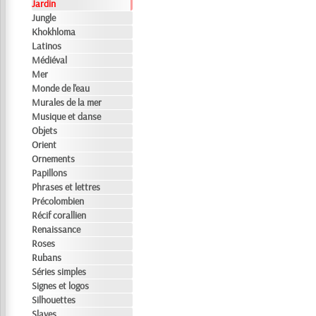
Jardin
Jungle
Khokhloma
Latinos
Médiéval
Mer
Monde de l'eau
Murales de la mer
Musique et danse
Objets
Orient
Ornements
Papillons
Phrases et lettres
Précolombien
Récif corallien
Renaissance
Roses
Rubans
Séries simples
Signes et logos
Silhouettes
Slaves