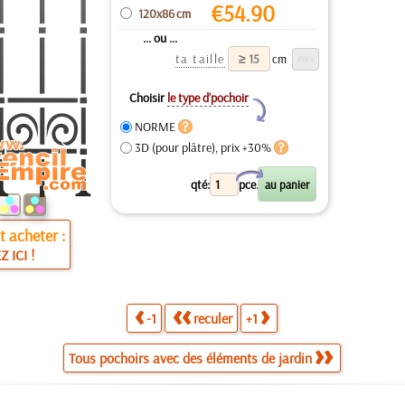
€
54.90
120x86 cm
... ou ...
ta taille
cm
Choisir
le type d’pochoir
Y
NORME
3D (pour plâtre), prix +30%
X
qté:
pce.
 acheter :
Z ICI !
-1
reculer
+1
Tous pochoirs avec des éléments de jardin