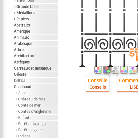
> Ensembles
> Grande taille
> Médaillons
> Papiers
Abstraits
Amérique
Animaux
Arabesque
Arbres
Architecture
Aztèques
Carreaux et mosaïque
Céleste
Conseille
Comment
Celtics
Childhood
Conseils
LISE
Alice
Château de fées
Conte de mer
Contes d'Angleterre
Enfants
Forêt de la jungle
Forêt magique
Indiens