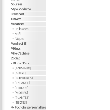
Sourires
Style Moderne
Transport
Univers
Vacances
Halloween
Noël
Pâques
Vendredi 13
Vikings
Ville d'Ephèse
Zodiac
• DE GROSS •
[ANIMAUX]
[AUTRE]
[BORDURES]
[ENFANCE]
[ETHNOS]
[MOTIFS]
[PLANTES]
[TEXTES]
❧ Pochoirs personnalisés