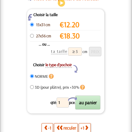
Choisir la taille
Z
€
12.20
15x31 cm
€
18.30
27x56 cm
... ou ...
ta taille
cm
Choisir
le type d’pochoir
Y
NORME
3D (pour plâtre), prix +30%
X
qté:
pce.
-1
reculer
+1