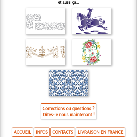
et aussi ça...
Corrections ou questions ?
Dites-le nous maintenant !
ACCUEIL
INFOS
CONTACTS
LIVRAISON EN FRANCE