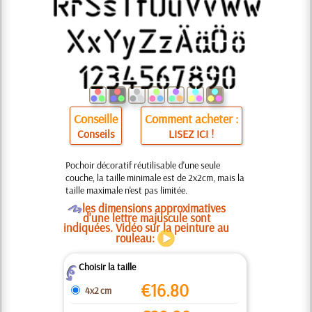
Conseille
Comment acheter :
Conseils
LISEZ ICI !
Pochoir décoratif réutilisable d'une seule
couche, la taille minimale est de 2x2cm, mais la
taille maximale n'est pas limitée.
O
les dimensions approximatives
d'une lettre majuscule sont
indiquées. Vidéo sur la peinture au
rouleau:
Choisir la taille
Z
€
16.80
4x2 cm