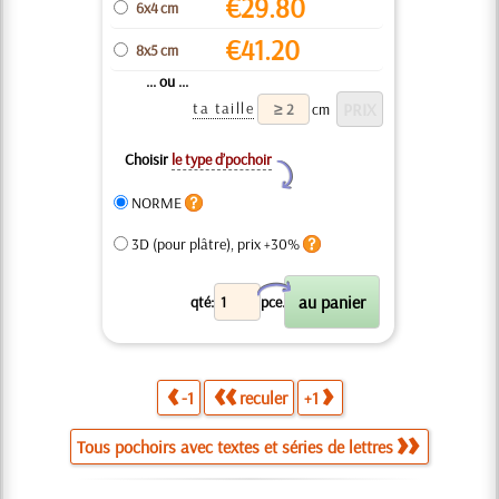
€
29.80
6x4 cm
€
41.20
8x5 cm
... ou ...
ta taille
cm
Choisir
le type d’pochoir
Y
NORME
3D (pour plâtre), prix +30%
X
qté:
pce.
-1
reculer
+1
Tous pochoirs avec textes et séries de lettres